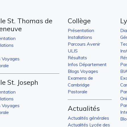
le St. Thomas de
Collège
L
leneuve
Présentation
Di
Installations
Gén
entation
Parcours Avenir
Tec
llations
ULIS
Ins
Résultats
Rés
s Voyages
Infos Département
Pas
rale
Blogs Voyages
BI
Examens de
Ex
le St. Joseph
Cambridge
Ca
Pastorale
Par
entation
On
llations
Par
s Voyages
Actualités
Int
rale
Actualités générales
Bl
Actualités Lycée des