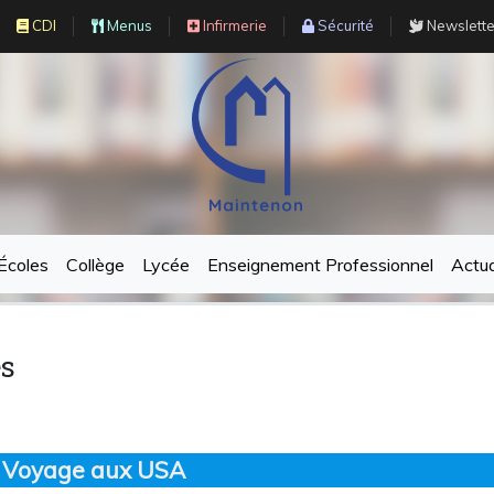
CDI
Menus
Infirmerie
Sécurité
Newslette
Écoles
Collège
Lycée
Enseignement Professionnel
Actua
es
Voyage aux USA