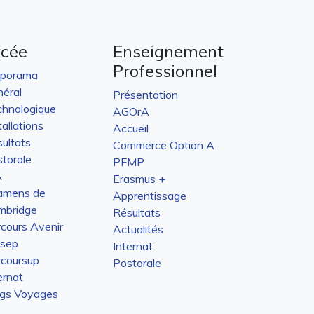
ycée
Enseignement
Professionnel
aporama
éral
Présentation
hnologique
AGOrA
tallations
Accueil
ultats
Commerce Option A
torale
PFMP
A
Erasmus +
amens de
Apprentissage
mbridge
Résultats
cours Avenir
Actualités
isep
Internat
coursup
Postorale
ernat
ogs Voyages