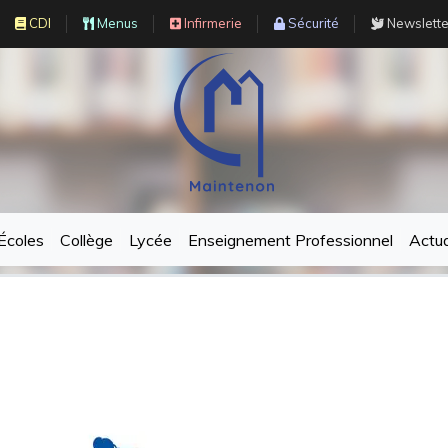
CDI
Menus
Infirmerie
Sécurité
Newslette
Écoles
Collège
Lycée
Enseignement Professionnel
Actua