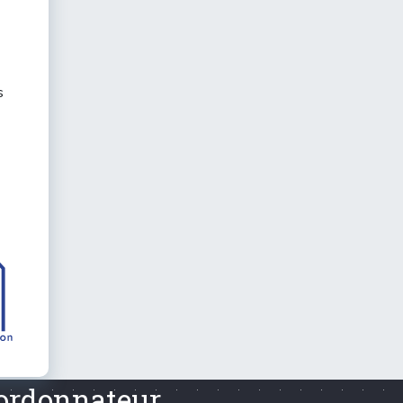
s
oordonnateur