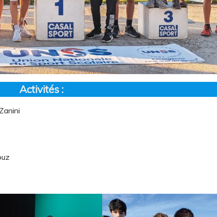
Activités :
Zanini
ouz