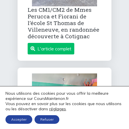
Les CM1/CM2 de Mmes
Perucca et Fiorani de
l’école St Thomas de
Villeneuve, en randonnée
découverte à Cotignac
L'article complet
Nous utilisons des cookies pour vous offrir la meilleure
expérience sur CoursMaintenon.fr
Vous pouvez en savoir plus sur les cookies que nous utilisons
ou les désactiver dans
réglages
.
Accepter
Refuser
Les élèves de maternelle
de l’école St Thomas de