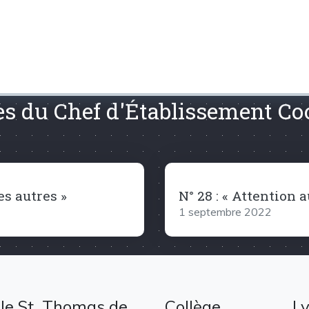
res du Chef d'Établissement C
es autres »
N° 28 : « Attention au 
1 septembre 2022
le St. Thomas de
Collège
L