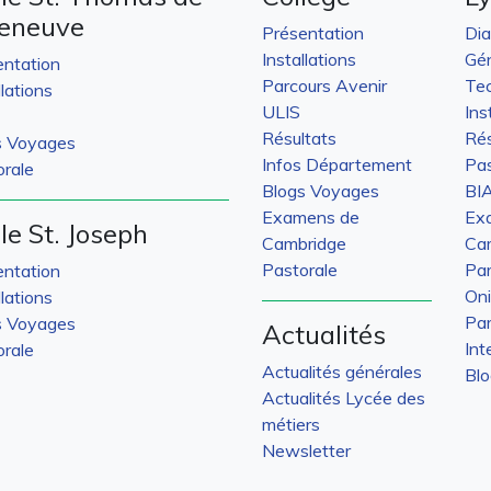
leneuve
Présentation
Di
Installations
Gén
entation
Parcours Avenir
Tec
llations
ULIS
Ins
Résultats
Rés
s Voyages
Infos Département
Pas
rale
Blogs Voyages
BI
Examens de
Ex
le St. Joseph
Cambridge
Ca
Pastorale
Par
entation
On
llations
Par
s Voyages
Actualités
Int
rale
Actualités générales
Bl
Actualités Lycée des
métiers
Newsletter