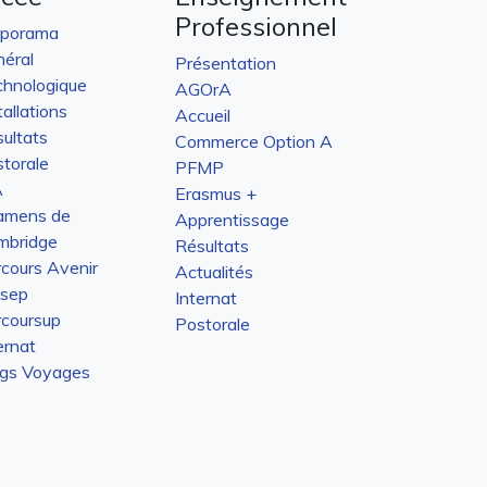
Professionnel
aporama
éral
Présentation
hnologique
AGOrA
tallations
Accueil
ultats
Commerce Option A
torale
PFMP
A
Erasmus +
amens de
Apprentissage
mbridge
Résultats
cours Avenir
Actualités
isep
Internat
coursup
Postorale
ernat
ogs Voyages