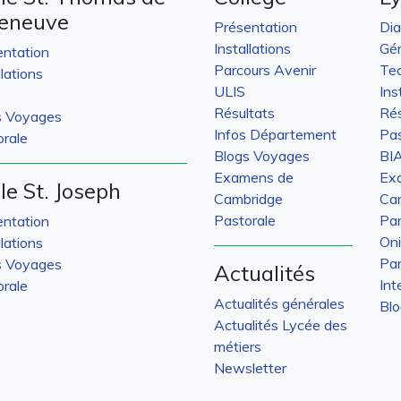
leneuve
Présentation
Di
Installations
Gén
entation
Parcours Avenir
Tec
llations
ULIS
Ins
Résultats
Rés
s Voyages
Infos Département
Pas
rale
Blogs Voyages
BI
Examens de
Ex
le St. Joseph
Cambridge
Ca
Pastorale
Par
entation
On
llations
Par
s Voyages
Actualités
Int
rale
Actualités générales
Bl
Actualités Lycée des
métiers
Newsletter