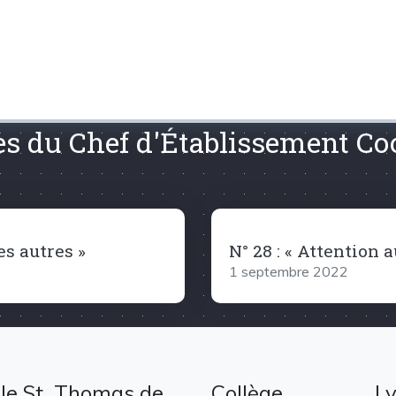
res du Chef d'Établissement C
es autres »
N° 28 : « Attention au 
1 septembre 2022
le St. Thomas de
Collège
L