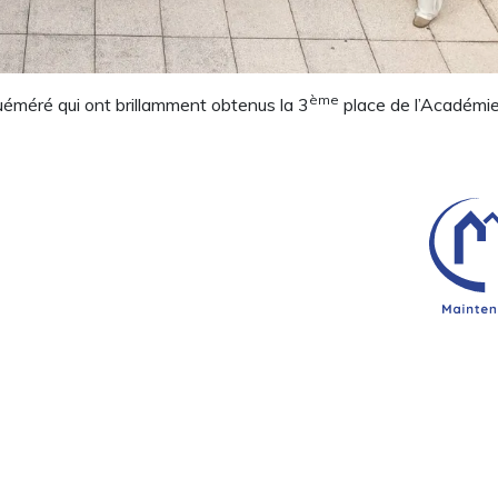
ème
uéméré qui ont brillamment obtenus la 3
place de l’Académi