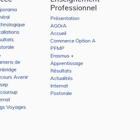
Professionnel
aporama
éral
Présentation
hnologique
AGOrA
tallations
Accueil
ultats
Commerce Option A
torale
PFMP
A
Erasmus +
amens de
Apprentissage
mbridge
Résultats
cours Avenir
Actualités
isep
Internat
coursup
Postorale
ernat
ogs Voyages