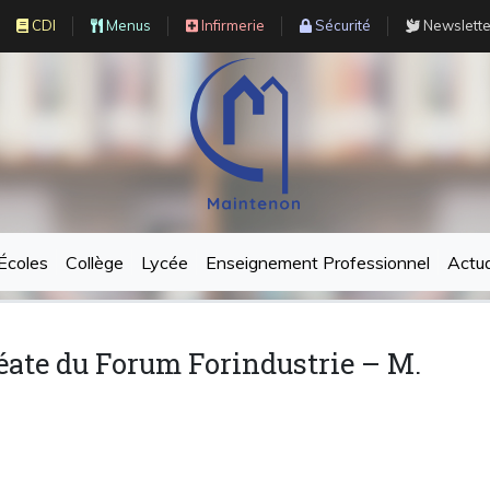
CDI
Menus
Infirmerie
Sécurité
Newslette
Écoles
Collège
Lycée
Enseignement Professionnel
Actua
réate du Forum Forindustrie – M.