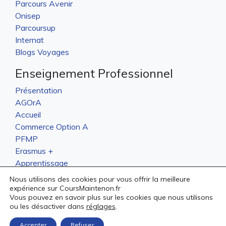
Parcours Avenir
Onisep
Parcoursup
Internat
Blogs Voyages
Enseignement Professionnel
Présentation
AGOrA
Accueil
Commerce Option A
PFMP
Erasmus +
Apprentissage
Résultats
Nous utilisons des cookies pour vous offrir la meilleure
Actualités
expérience sur CoursMaintenon.fr
Vous pouvez en savoir plus sur les cookies que nous utilisons
Internat
ou les désactiver dans
réglages
.
Postorale
Accepter
Refuser